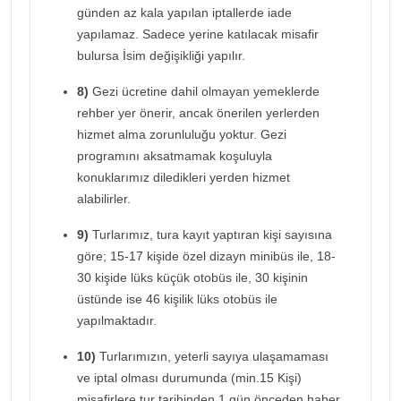
günden az kala yapılan iptallerde iade
yapılamaz. Sadece yerine katılacak misafir
bulursa İsim değişikliği yapılır.
8)
Gezi ücretine dahil olmayan yemeklerde
rehber yer önerir, ancak önerilen yerlerden
hizmet alma zorunluluğu yoktur. Gezi
programını aksatmamak koşuluyla
konuklarımız diledikleri yerden hizmet
alabilirler.
9)
Turlarımız, tura kayıt yaptıran kişi sayısına
göre; 15-17 kişide özel dizayn minibüs ile, 18-
30 kişide lüks küçük otobüs ile, 30 kişinin
üstünde ise 46 kişilik lüks otobüs ile
yapılmaktadır.
10)
Turlarımızın, yeterli sayıya ulaşamaması
ve iptal olması durumunda (min.15 Kişi)
misafirlere tur tarihinden 1 gün önceden haber