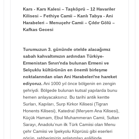
Kars - Kars Kalesi – Taşköprü – 12 Havariler
Kilisesi – Fethiye Camii – Kanlı Tabya - Ani
Harabeleri – Menuçehr Camii – Çıldır Gölü –
Kafkas Gecesi
Turumuzun 3. gününde otelde alacağımız
sabah kahvaltımızın ardından Türkiye-
Ermenistan Sınırı'nda bulunan Ermeni ve
Selçuklu kültürünün en önemli birleşme
noktalarından olan Ani Harabeleri'ne hareket
ediyoruz.
Ani 1000 yıl önce bölgenin en zengin
şehriydi. Bölgede bulunan kutsal yapılarda bunu
hemen anlayacaksınız. Bu tarihi antik kentte
Surları, Kapıları, Surp Kirkor Kilisesi (Tigran
Honents Kilisesi), Katedral (Meryem Ana Kilisesi),
Küçük Hamam, Ebul Muhammeran Camii, Sultan
Sarayı, Anadolu’nun ilk Türk Camiisi olan Menu
çehr Camiisi ve İpekyolu Köprüsü gibi eserleri
görüp, rehberimizin anlatımları eşliğinde