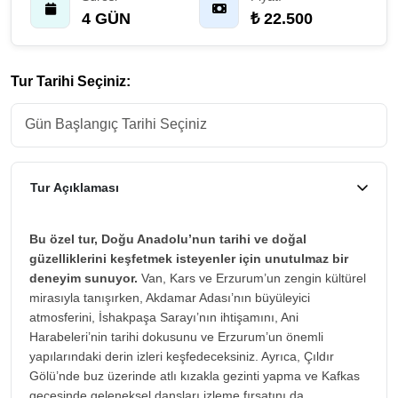
4 GÜN
₺ 22.500
Tur Tarihi Seçiniz:
Tur Açıklaması
Bu özel tur, Doğu Anadolu’nun tarihi ve doğal
güzelliklerini keşfetmek isteyenler için unutulmaz bir
deneyim sunuyor.
Van, Kars ve Erzurum’un zengin kültürel
mirasıyla tanışırken, Akdamar Adası’nın büyüleyici
atmosferini, İshakpaşa Sarayı’nın ihtişamını, Ani
Harabeleri’nin tarihi dokusunu ve Erzurum’un önemli
yapılarındaki derin izleri keşfedeceksiniz. Ayrıca, Çıldır
Gölü’nde buz üzerinde atlı kızakla gezinti yapma ve Kafkas
gecesinde geleneksel dansları izleme fırsatını da