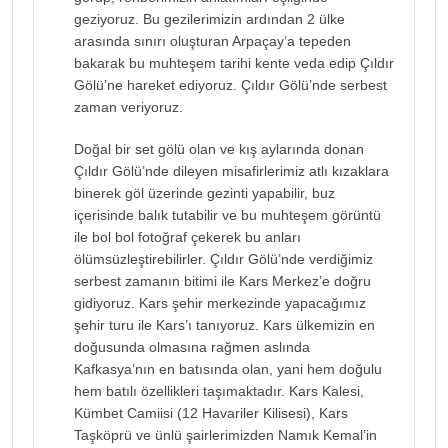
geziyoruz. Bu gezilerimizin ardından 2 ülke
arasında sınırı oluşturan Arpaçay’a tepeden
bakarak bu muhteşem tarihi kente veda edip Çıldır
Gölü’ne hareket ediyoruz. Çıldır Gölü’nde serbest
zaman veriyoruz.
Doğal bir set gölü olan ve kış aylarında donan
Çıldır Gölü’nde dileyen misafirlerimiz atlı kızaklara
binerek göl üzerinde gezinti yapabilir, buz
içerisinde balık tutabilir ve bu muhteşem görüntü
ile bol bol fotoğraf çekerek bu anları
ölümsüzleştirebilirler. Çıldır Gölü’nde verdiğimiz
serbest zamanın bitimi ile Kars Merkez’e doğru
gidiyoruz. Kars şehir merkezinde yapacağımız
şehir turu ile Kars’ı tanıyoruz. Kars ülkemizin en
doğusunda olmasına rağmen aslında
Kafkasya’nın en batısında olan, yani hem doğulu
hem batılı özellikleri taşımaktadır. Kars Kalesi,
Kümbet Camiisi (12 Havariler Kilisesi), Kars
Taşköprü ve ünlü şairlerimizden Namık Kemal’in