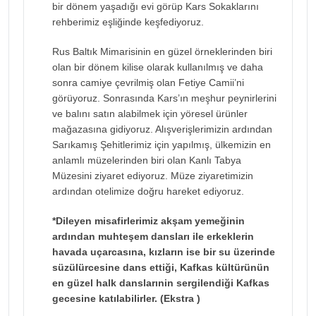
bir dönem yaşadığı evi görüp Kars Sokaklarını
rehberimiz eşliğinde keşfediyoruz.
Rus Baltık Mimarisinin en güzel örneklerinden biri
olan bir dönem kilise olarak kullanılmış ve daha
sonra camiye çevrilmiş olan Fetiye Camii’ni
görüyoruz. Sonrasında Kars’ın meşhur peynirlerini
ve balını satın alabilmek için yöresel ürünler
mağazasına gidiyoruz. Alışverişlerimizin ardından
Sarıkamış Şehitlerimiz için yapılmış, ülkemizin en
anlamlı müzelerinden biri olan Kanlı Tabya
Müzesini ziyaret ediyoruz. Müze ziyaretimizin
ardından otelimize doğru hareket ediyoruz.
*Dileyen misafirlerimiz akşam yemeğinin
ardından muhteşem dansları ile erkeklerin
havada uçarcasına, kızların ise bir su üzerinde
süzülürcesine dans ettiği, Kafkas kültürünün
en güzel halk danslarınin sergilendiği Kafkas
gecesine katılabilirler. (Ekstra )