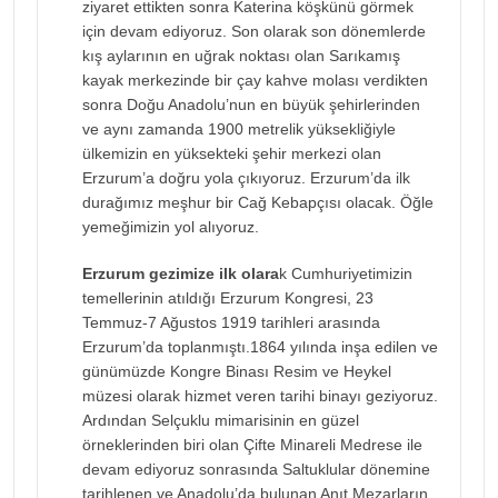
ziyaret ettikten sonra Katerina köşkünü görmek
için devam ediyoruz. Son olarak son dönemlerde
kış aylarının en uğrak noktası olan Sarıkamış
kayak merkezinde bir çay kahve molası verdikten
sonra Doğu Anadolu’nun en büyük şehirlerinden
ve aynı zamanda 1900 metrelik yüksekliğiyle
ülkemizin en yüksekteki şehir merkezi olan
Erzurum’a doğru yola çıkıyoruz. Erzurum’da ilk
durağımız meşhur bir Cağ Kebapçısı olacak. Öğle
yemeğimizin yol alıyoruz.
Erzurum gezimize ilk olara
k Cumhuriyetimizin
temellerinin atıldığı Erzurum Kongresi, 23
Temmuz-7 Ağustos 1919 tarihleri arasında
Erzurum’da toplanmıştı.1864 yılında inşa edilen ve
günümüzde Kongre Binası Resim ve Heykel
müzesi olarak hizmet veren tarihi binayı geziyoruz.
Ardından Selçuklu mimarisinin en güzel
örneklerinden biri olan Çifte Minareli Medrese ile
devam ediyoruz sonrasında Saltuklular dönemine
tarihlenen ve Anadolu’da bulunan Anıt Mezarların