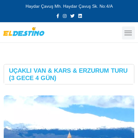
Haydar Çavuş Mh. Haydar Çavuş Sk. No:4/A
UÇAKLI VAN & KARS & ERZURUM TURU
(3 GECE 4 GÜN)