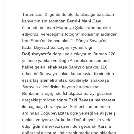
Turumuzun 2. gününde otelde alacağımız sabah
kahvaltımızın ardından
Bend-i Mahi Çayı
üzerinde bulunan Muradiye Şelalesi’ne hareket
ediyoruz. Vereceğimiz fotoğraf molasının ardından
İran Sınırı'na komşu olan 1. Dünya Savaşı’na
kadar Bayezid Sancağının yönetildiği
Doğubeyazıt’a
doğru yola çıkıyoruz. Burada 220
yıl önce yapılan ve Doğu Anadolu’nun sembolü
haline gelen İ
shakpaşa Saray
ı olacaktır. 116
odalı, bütün ovaya hakim konumuyla, birbirinden
eşsiz taş işlemeli anıtsal kapılarıyla İshakpaşa
Sarayı sizi kendisine hayran bırakacaktır.
Rehberimiz eşliğinde İshakpaşa Sarayı gezimizi
gerçekleştirdikten sonra
Eski Beyazıt manzarası
ile baş başa bırakıyoruz. Serbest zamanımızın
ardından Doğubeyazıt’ta öğle yemeği ve alışveriş
molası veriyoruz. Ardından Doğubeyazıt’a veda
edip
Iğdır
il merkezi üzerinden geçerek
Kars
’ a
doğru yol alıyoruz. Iğdır şehir merkezine giderken