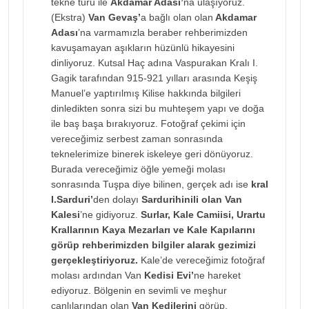
tekne turu ile
Akdamar Adası’
na ulaşıyoruz.
(Ekstra)
Van Gevaş’
a bağlı olan olan
Akdamar
Adası
’na varmamızla beraber rehberimizden
kavuşamayan aşıkların hüzünlü hikayesini
dinliyoruz. Kutsal Haç adına Vaspurakan Kralı I.
Gagik tarafından 915-921 yılları arasında Keşiş
Manuel’e yaptırılmış Kilise hakkında bilgileri
dinledikten sonra sizi bu muhteşem yapı ve doğa
ile baş başa bırakıyoruz. Fotoğraf çekimi için
vereceğimiz serbest zaman sonrasında
teknelerimize binerek iskeleye geri dönüyoruz.
Burada vereceğimiz öğle yemeği molası
sonrasında Tuşpa diye bilinen, gerçek adı ise
kral
I.Sarduri’
den dolayı
Sardurihinili olan Van
Kalesi
’ne gidiyoruz.
Surlar, Kale Camiisi, Urartu
Krallarının Kaya Mezarları ve Kale Kapılarını
görüp rehberimizden bilgiler alarak gezimizi
gerçekleştiriyoruz.
Kale’de vereceğimiz fotoğraf
molası ardından Van
Kedisi Evi’
ne hareket
ediyoruz. Bölgenin en sevimli ve meşhur
canlılarından olan
Van Kedilerini
görüp,