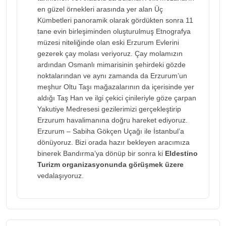
en güzel örnekleri arasında yer alan Üç
Kümbetleri panoramik olarak gördükten sonra 11
tane evin birleşiminden oluşturulmuş Etnografya
müzesi niteliğinde olan eski Erzurum Evlerini
gezerek çay molası veriyoruz. Çay molamızın
ardından Osmanlı mimarisinin şehirdeki gözde
noktalarından ve aynı zamanda da Erzurum’un
meşhur Oltu Taşı mağazalarının da içerisinde yer
aldığı Taş Han ve ilgi çekici çinileriyle göze çarpan
Yakutiye Medresesi gezilerimizi gerçekleştirip
Erzurum havalimanına doğru hareket ediyoruz.
Erzurum – Sabiha Gökçen Uçağı ile İstanbul’a
dönüyoruz. Bizi orada hazır bekleyen aracımıza
binerek Bandırma’ya dönüp bir sonra ki
Eldestino
Turizm organizasyonunda görüşmek üzere
vedalaşıyoruz.