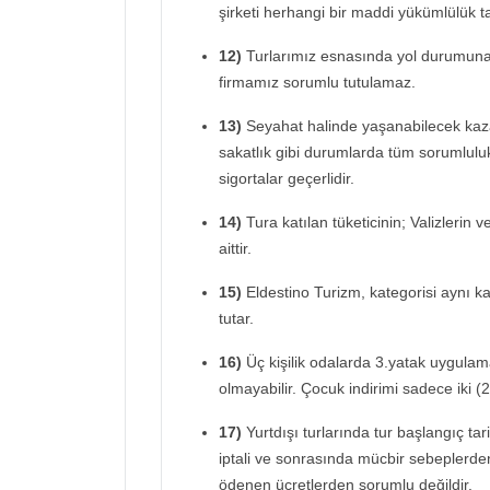
şirketi herhangi bir maddi yükümlülük 
12)
Turlarımız esnasında yol durumuna 
firmamız sorumlu tutulamaz.
13)
Seyahat halinde yaşanabilecek kaz
sakatlık gibi durumlarda tüm sorumluluk 
sigortalar geçerlidir.
14)
Tura katılan tüketicinin; Valizlerin 
aittir.
15)
Eldestino Turizm, kategorisi aynı ka
tutar.
16)
Üç kişilik odalarda 3.yatak uygulama
olmayabilir. Çocuk indirimi sadece iki (2
17)
Yurtdışı turlarında tur başlangıç ta
iptali ve sonrasında mücbir sebeplerden
ödenen ücretlerden sorumlu değildir.