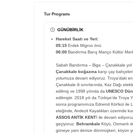
Tur Programı
GÜNÜBİRLİK
Hareket Saati ve Yeri:
05:15
Erdek Migros önü
06:00
Bandırma Barış Manço Kültür Merk
Sabah Bandırma – Biga – Çanakkale yol 
Çanakkale boğazına
karşı çay bahçeleri
yolumuza devam ediyoruz. Troya’daki en e
Çanakkale ili sınırlarında, Kaz Dağı etekl
edilmiş ve 1998 yılında da
UNESCO Dünya
edilmiştir. 2018 yılı da Türkiye’de Troya Yı
sonra programımıza Edremit Körfezi ile Le
eteğinde, Andezit Kayalıkları üzerinde k
ASSOS ANTİK KENT
İ ile devam ediyoru
geçiyoruz.
Behramkale
Köyü, Osmanlı dö
güneye yani denize dönmüşken, köyün yer