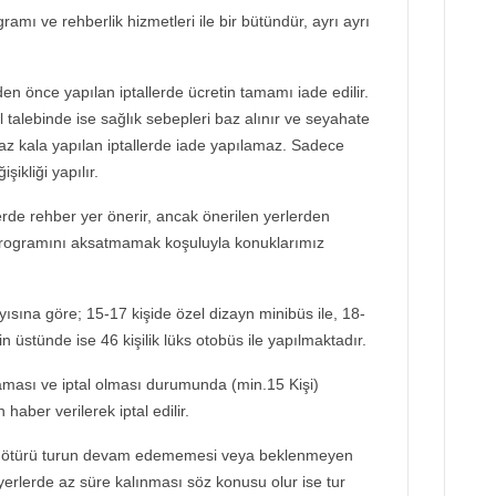
ramı ve rehberlik hizmetleri ile bir bütündür, ayrı ayrı
en önce yapılan iptallerde ücretin tamamı iade edilir.
 talebinde ise sağlık sebepleri baz alınır ve seyahate
az kala yapılan iptallerde iade yapılamaz. Sadece
şikliği yapılır.
de rehber yer önerir, ancak önerilen yerlerden
programını aksatmamak koşuluyla konuklarımız
ayısına göre; 15-17 kişide özel dizayn minibüs ile, 18-
in üstünde ise 46 kişilik lüks otobüs ile yapılmaktadır.
aması ve iptal olması durumunda (min.15 Kişi)
haber verilerek iptal edilir.
 ötürü turun devam edememesi veya beklenmeyen
yerlerde az süre kalınması söz konusu olur ise tur