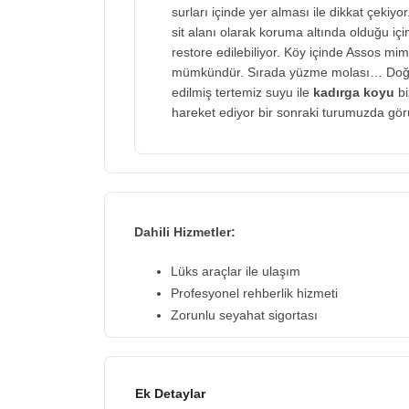
surları içinde yer alması ile dikkat çekiy
sit alanı olarak koruma altında olduğu iç
restore edilebiliyor. Köy içinde Assos mima
mümkündür. Sırada yüzme molası… Doğal y
edilmiş tertemiz suyu ile
kadırga koyu
b
hareket ediyor bir sonraki turumuzda gör
Dahili Hizmetler:
Lüks araçlar ile ulaşım
Profesyonel rehberlik hizmeti
Zorunlu seyahat sigortası
Ek Detaylar