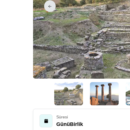
Süresi
GünüBirlik