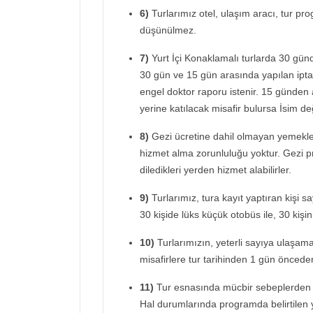
6)
Turlarımız otel, ulaşım aracı, tur prog
düşünülmez.
7)
Yurt İçi Konaklamalı turlarda 30 günd
30 gün ve 15 gün arasında yapılan iptal
engel doktor raporu istenir. 15 günden 
yerine katılacak misafir bulursa İsim deği
8)
Gezi ücretine dahil olmayan yemekler
hizmet alma zorunluluğu yoktur. Gezi 
diledikleri yerden hizmet alabilirler.
9)
Turlarımız, tura kayıt yaptıran kişi s
30 kişide lüks küçük otobüs ile, 30 kişin
10)
Turlarımızın, yeterli sayıya ulaşam
misafirlere tur tarihinden 1 gün önceden 
11)
Tur esnasında mücbir sebeplerden
Hal durumlarında programda belirtilen 