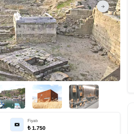
Fiyatı
₺ 1.750