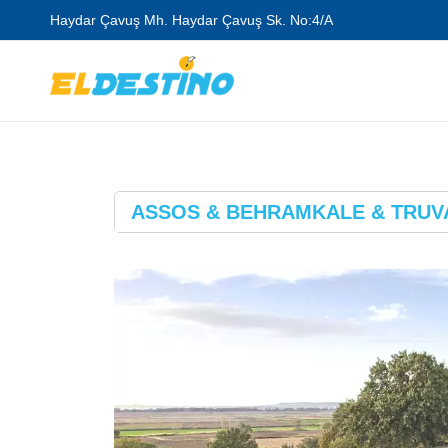
Haydar Çavuş Mh. Haydar Çavuş Sk. No:4/A
ASSOS & BEHRAMKALE & TRUV