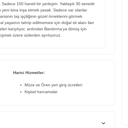
or. Sadece 150 haneli bir yerleşim. Yaklaşık 30 senedir
in yeni bina inşa etmek yasak. Sadece var olanlar
risinin taş işçiliğinin güzel örneklerini görmek
aşamın tahrip edilmemesi için doğal sit alanı ilan
izleri karşılıyor, ardından Bandırma’ya dönüş için
üşmek üzere sizlerden ayrılıyoruz.
Harici Hizmetler:
Müze ve Ören yeri giriş ücretleri
Kişisel harcamalar