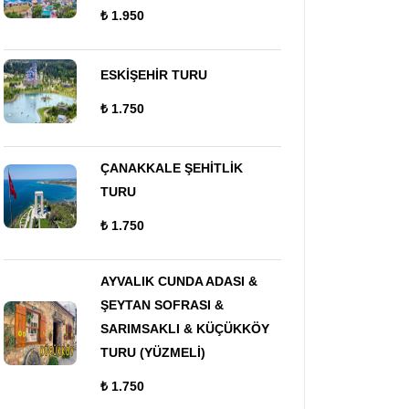
₺ 1.950
ESKİŞEHİR TURU
₺ 1.750
ÇANAKKALE ŞEHİTLİK
TURU
₺ 1.750
AYVALIK CUNDA ADASI &
ŞEYTAN SOFRASI &
SARIMSAKLI & KÜÇÜKKÖY
TURU (YÜZMELİ)
₺ 1.750