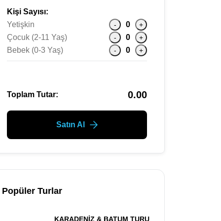
Kişi Sayısı:
Yetişkin
0
-
+
Çocuk (2-11 Yaş)
0
-
+
Bebek (0-3 Yaş)
0
-
+
0.00
Toplam Tutar:
Satın Al
Popüler Turlar
KARADENİZ & BATUM TURU