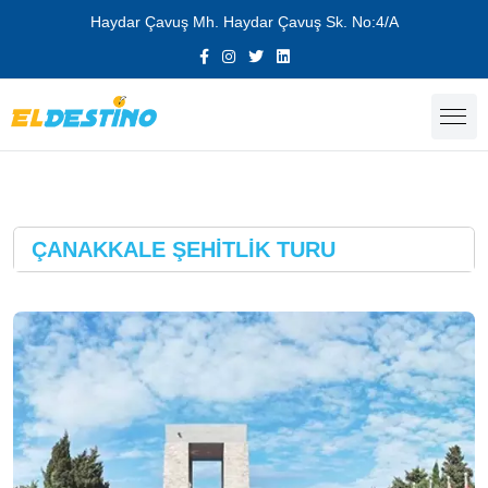
Haydar Çavuş Mh. Haydar Çavuş Sk. No:4/A
ÇANAKKALE ŞEHİTLİK TURU