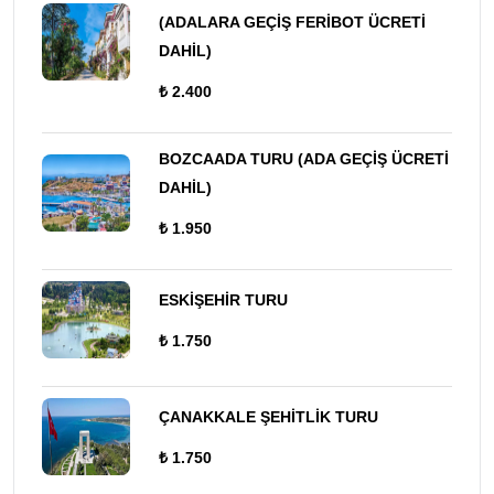
(ADALARA GEÇİŞ FERİBOT ÜCRETİ
DAHİL)
₺ 2.400
BOZCAADA TURU (ADA GEÇİŞ ÜCRETİ
DAHİL)
₺ 1.950
ESKİŞEHİR TURU
₺ 1.750
ÇANAKKALE ŞEHİTLİK TURU
₺ 1.750