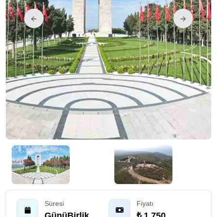
Süresi
Fiyatı
GünüBirlik
₺ 1.750