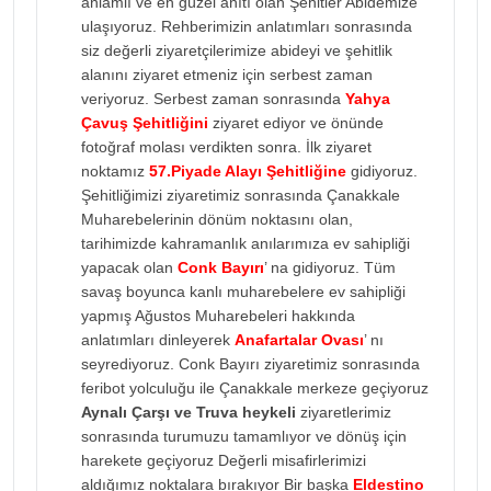
anlamlı ve en güzel anıtı olan Şehitler Abidemize
ulaşıyoruz. Rehberimizin anlatımları sonrasında
siz değerli ziyaretçilerimize abideyi ve şehitlik
alanını ziyaret etmeniz için serbest zaman
veriyoruz. Serbest zaman sonrasında
Yahya
Çavuş Şehitliğini
ziyaret ediyor ve önünde
fotoğraf molası verdikten sonra. İlk ziyaret
noktamız
57.Piyade Alayı Şehitliğine
gidiyoruz.
Şehitliğimizi ziyaretimiz sonrasında Çanakkale
Muharebelerinin dönüm noktasını olan,
tarihimizde kahramanlık anılarımıza ev sahipliği
yapacak olan
Conk Bayırı
’ na gidiyoruz. Tüm
savaş boyunca kanlı muharebelere ev sahipliği
yapmış Ağustos Muharebeleri hakkında
anlatımları dinleyerek
Anafartalar Ovası
’ nı
seyrediyoruz. Conk Bayırı ziyaretimiz sonrasında
feribot yolculuğu ile Çanakkale merkeze geçiyoruz
Aynalı Çarşı ve Truva heykeli
ziyaretlerimiz
sonrasında turumuzu tamamlıyor ve dönüş için
harekete geçiyoruz Değerli misafirlerimizi
aldığımız noktalara bırakıyor Bir başka
Eldestino