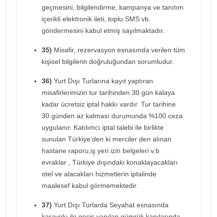
geçmesini, bilgilendirme, kampanya ve tanıtım
içerikli elektronik ileti, toplu SMS vb.
göndermesini kabul etmiş sayılmaktadır.
35)
Misafir, rezervasyon esnasında verilen tüm
kişisel bilgilerin doğruluğundan sorumludur.
36)
Yurt Dışı Turlarına kayıt yaptıran
misafirlerimizin tur tarihinden 30 gün kalaya
kadar ücretsiz iptal hakkı vardır. Tur tarihine
30 günden az kalması durumunda %100 ceza
uygulanır. Katılımcı iptal talebi ile birlikte
sunulan Türkiye’den ki merciler den alınan
hastane raporu,iş yeri izin belgeleri v.b
evraklar , Türkiye dışındaki konaklayacakları
otel ve alacakları hizmetlerin iptalinde
maalesef kabul görmemektedir.
37)
Yurt Dışı Turlarda Seyahat esnasında
karayolu ile geçiş yapılan gümrük kapılarında