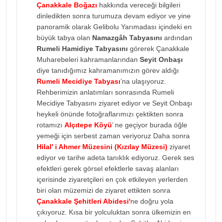
Çanakkale Boğazı
hakkında vereceği bilgileri
dinledikten sonra turumuza devam ediyor ve yine
panoramik olarak Gelibolu Yarımadası içindeki en
büyük tabya olan
Namazgâh Tabyasını
ardından
Rumeli Hamidiye Tabyasını
görerek Çanakkale
Muharebeleri kahramanlarından
Seyit Onbaşı
diye tanıdığımız kahramanımızın görev aldığı
Rumeli Mecidiye Tabyası
’na ulaşıyoruz.
Rehberimizin anlatımları sonrasında Rumeli
Mecidiye Tabyasını ziyaret ediyor ve Seyit Onbaşı
heykeli önünde fotoğraflarımızı çektikten sonra
rotamızı
Alçıtepe Köyü
’ ne geçiyor burada öğle
yemeği için serbest zaman veriyoruz Daha sonra
Hilal’ i Ahmer Müzesini (Kızılay Müzesi)
ziyaret
ediyor ve tarihe adeta tanıklık ediyoruz. Gerek ses
efektleri gerek görsel efektlerle savaş alanları
içerisinde ziyaretçileri en çok etkileyen yerlerden
biri olan müzemizi de ziyaret ettikten sonra
Çanakkale Şehitleri Abidesi'
ne doğru yola
çıkıyoruz. Kısa bir yolculuktan sonra ülkemizin en