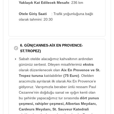
Yaklaşık Kat Edilecek Mesafe
: 236 km
Otele Giriş Saati
: Trafik yoğunluğuna bağlı
olarak tahmini: 20:30
6. GÜN(CANNES-AİX EN PROVENCE-
ST.TROPEZ)
Sabah otelde alacağımız kahvaltının ardından
gününüz serbest. Dileyen misafirlerimiz
ekstra
olarak düzenlenecek olan
Aix En Provence ve St.
Tropez turuna
katılabilirler
(75 Euro)
. Otelden
aracımızla ayrılarak ilk olarak Aix En Provence’e
gidiyoruz. Varışımızla beraber ünlü ressam Paul
Cezanne’nin doğduğu sanat ve ışığın kenti olan
bu şehirde yapacağımız tur sırasında
dört yunus
çeşmesi, rahipler çeşmesi, Albertas Meydanı,
Cardeurs Meydanı, St. Sauveur Katedrali