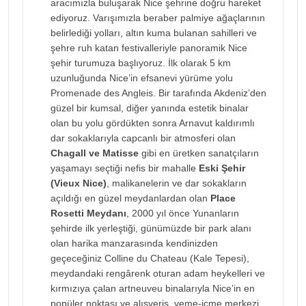
aracımızla buluşarak Nice şehrine doğru hareket
ediyoruz. Varışımızla beraber palmiye ağaçlarının
belirlediği yolları, altın kuma bulanan sahilleri ve
şehre ruh katan festivalleriyle panoramik Nice
şehir turumuza başlıyoruz. İlk olarak 5 km
uzunluğunda Nice’in efsanevi yürüme yolu
Promenade des Angleis. Bir tarafında Akdeniz’den
güzel bir kumsal, diğer yanında estetik binalar
olan bu yolu gördükten sonra Arnavut kaldırımlı
dar sokaklarıyla capcanlı bir atmosferi olan
Chagall ve Matisse
gibi en üretken sanatçıların
yaşamayı seçtiği nefis bir mahalle
Eski Şehir
(Vieux Nice)
, malikanelerin ve dar sokakların
açıldığı en güzel meydanlardan olan
Place
Rosetti Meydanı
, 2000 yıl önce Yunanların
şehirde ilk yerleştiği, günümüzde bir park alanı
olan harika manzarasında kendinizden
geçeceğiniz Colline du Chateau (Kale Tepesi),
meydandaki rengârenk oturan adam heykelleri ve
kırmızıya çalan artneuveu binalarıyla Nice’in en
popüler noktası ve alışveriş, yeme-içme merkezi