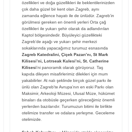
özellikleri ve doğa güzellikleri ile beklentilerinizden
çok daha güzel bir kent olan Zagreb, aynı
zamanda eğlence hayatı ile de ünlüdür. Zagreb’in
görülmesi gereken en önemli yerleri Orta çağ
özellikleri ile yukarı şehir olarak da adlandırılan
Kaptol bölgesindedir. Büyüleyici güzellikteki
Zagreb’de aşağı ve yukarı şehir merkezi
sokaklarında yapacağımız turumuz esnasında
Zagreb Katedralini, Çiçek Pazarı’nı, St Mark
Kilisesi’ni, Lotrseak Kulesi’ni, St. Catherine
Kilisesi
’ni panoramik olarak görüyoruz. Taş
kapıda dileyen misafirlerimiz dilekleri için mum
yakabilirler. At nalı şeklinde birçok güzel parkı ile
ünlü olan Zagreb’te Avrupa’nın en eski Parkı olan
Maksimir, Arkeoloji Müzesi, Ulusal Müze, hükümet
binaları da otobüsle geçerken göreceğimiz önemli
yerlerden bazılarıdır. Turumuzun bitimi ile birlikte
otelimize transfer ve odalara yerleşme. Geceleme
otelimizde.