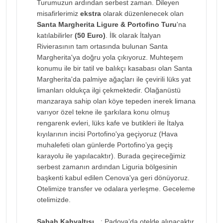
Turumuzun ardından serbest zaman. Dileyen
misafirlerimiz
ekstra
olarak düzenlenecek olan
Santa Margherita Ligure & Portofino Turu
'na
katılabilirler
(50 Euro)
. İlk olarak İtalyan
Rivierasının tam ortasında bulunan Santa
Margherita'ya doğru yola çıkıyoruz. Muhteşem
konumu ile bir tatil ve balıkçı kasabası olan Santa
Margherita'da palmiye ağaçları ile çevirili lüks yat
limanları oldukça ilgi çekmektedir. Olağanüstü
manzaraya sahip olan köye tepeden inerek limana
varıyor özel tekne ile şarkılara konu olmuş
rengarenk evleri, lüks kafe ve butikleri ile İtalya
kıyılarının incisi Portofino'ya geçiyoruz (Hava
muhalefeti olan günlerde Portofino’ya geçiş
karayolu ile yapılacaktır). Burada geçireceğimiz
serbest zamanın ardından Liguria bölgesinin
başkenti kabul edilen Cenova'ya geri dönüyoruz.
Otelimize transfer ve odalara yerleşme. Geceleme
otelimizde.
Sabah Kahvaltısı
: Padova’da otelde alınacaktır