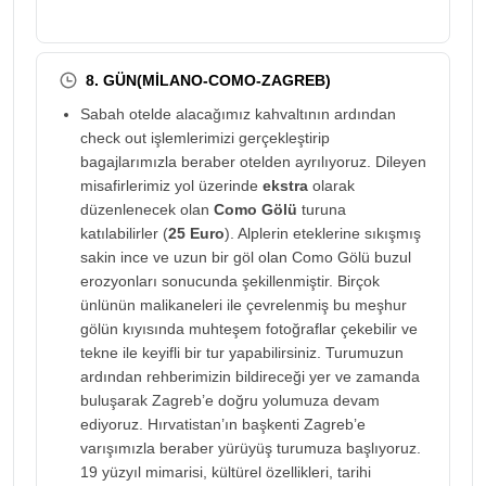
8. GÜN(MİLANO-COMO-ZAGREB)
Sabah otelde alacağımız kahvaltının ardından
check out işlemlerimizi gerçekleştirip
bagajlarımızla beraber otelden ayrılıyoruz. Dileyen
misafirlerimiz yol üzerinde
ekstra
olarak
düzenlenecek olan
Como Gölü
turuna
katılabilirler (
25 Euro
). Alplerin eteklerine sıkışmış
sakin ince ve uzun bir göl olan Como Gölü buzul
erozyonları sonucunda şekillenmiştir. Birçok
ünlünün malikaneleri ile çevrelenmiş bu meşhur
gölün kıyısında muhteşem fotoğraflar çekebilir ve
tekne ile keyifli bir tur yapabilirsiniz. Turumuzun
ardından rehberimizin bildireceği yer ve zamanda
buluşarak Zagreb’e doğru yolumuza devam
ediyoruz. Hırvatistan’ın başkenti Zagreb’e
varışımızla beraber yürüyüş turumuza başlıyoruz.
19 yüzyıl mimarisi, kültürel özellikleri, tarihi