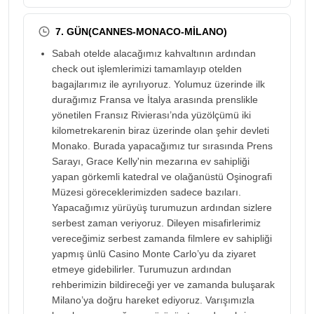
7. GÜN(CANNES-MONACO-MİLANO)
Sabah otelde alacağımız kahvaltının ardından
check out işlemlerimizi tamamlayıp otelden
bagajlarımız ile ayrılıyoruz. Yolumuz üzerinde ilk
durağımız Fransa ve İtalya arasında prenslikle
yönetilen Fransız Rivierası’nda yüzölçümü iki
kilometrekarenin biraz üzerinde olan şehir devleti
Monako. Burada yapacağımız tur sırasında Prens
Sarayı, Grace Kelly'nin mezarına ev sahipliği
yapan görkemli katedral ve olağanüstü Oşinografi
Müzesi göreceklerimizden sadece bazıları.
Yapacağımız yürüyüş turumuzun ardından sizlere
serbest zaman veriyoruz. Dileyen misafirlerimiz
vereceğimiz serbest zamanda filmlere ev sahipliği
yapmış ünlü Casino Monte Carlo’yu da ziyaret
etmeye gidebilirler. Turumuzun ardından
rehberimizin bildireceği yer ve zamanda buluşarak
Milano’ya doğru hareket ediyoruz. Varışımızla