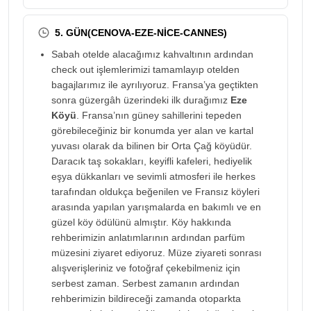
5. GÜN(CENOVA-EZE-NİCE-CANNES)
Sabah otelde alacağımız kahvaltının ardından
check out işlemlerimizi tamamlayıp otelden
bagajlarımız ile ayrılıyoruz. Fransa’ya geçtikten
sonra güzergâh üzerindeki ilk durağımız
Eze
Köyü
. Fransa’nın güney sahillerini tepeden
görebileceğiniz bir konumda yer alan ve kartal
yuvası olarak da bilinen bir Orta Çağ köyüdür.
Daracık taş sokakları, keyifli kafeleri, hediyelik
eşya dükkanları ve sevimli atmosferi ile herkes
tarafından oldukça beğenilen ve Fransız köyleri
arasında yapılan yarışmalarda en bakımlı ve en
güzel köy ödülünü almıştır. Köy hakkında
rehberimizin anlatımlarının ardından parfüm
müzesini ziyaret ediyoruz. Müze ziyareti sonrası
alışverişleriniz ve fotoğraf çekebilmeniz için
serbest zaman. Serbest zamanın ardından
rehberimizin bildireceği zamanda otoparkta