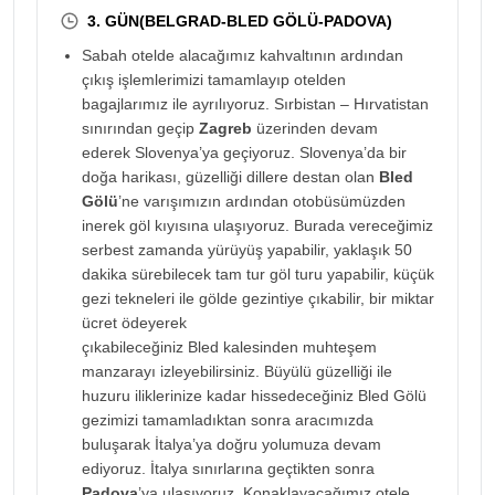
3. GÜN(BELGRAD-BLED GÖLÜ-PADOVA)
Sabah otelde alacağımız kahvaltının ardından
çıkış işlemlerimizi tamamlayıp otelden
bagajlarımız ile ayrılıyoruz. Sırbistan – Hırvatistan
sınırından geçip
Zagreb
üzerinden devam
ederek Slovenya’ya geçiyoruz. Slovenya’da bir
doğa harikası, güzelliği dillere destan olan
Bled
Gölü
’ne varışımızın ardından otobüsümüzden
inerek göl kıyısına ulaşıyoruz. Burada vereceğimiz
serbest zamanda yürüyüş yapabilir, yaklaşık 50
dakika sürebilecek tam tur göl turu yapabilir, küçük
gezi tekneleri ile gölde gezintiye çıkabilir, bir miktar
ücret ödeyerek
çıkabileceğiniz Bled kalesinden muhteşem
manzarayı izleyebilirsiniz. Büyülü güzelliği ile
huzuru iliklerinize kadar hissedeceğiniz Bled Gölü
gezimizi tamamladıktan sonra aracımızda
buluşarak İtalya’ya doğru yolumuza devam
ediyoruz. İtalya sınırlarına geçtikten sonra
Padova
’ya ulaşıyoruz. Konaklayacağımız otele