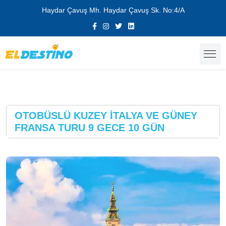
Haydar Çavuş Mh. Haydar Çavuş Sk. No:4/A
OTOBÜSLÜ KUZEY İTALYA VE GÜNEY
FRANSA TURU 9 GECE 10 GÜN