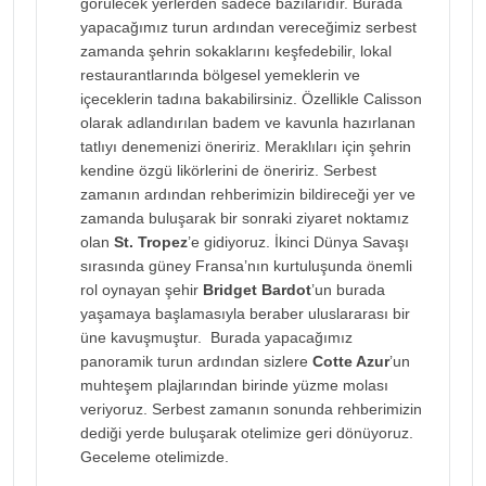
görülecek yerlerden sadece bazılarıdır. Burada
yapacağımız turun ardından vereceğimiz serbest
zamanda şehrin sokaklarını keşfedebilir, lokal
restaurantlarında bölgesel yemeklerin ve
içeceklerin tadına bakabilirsiniz. Özellikle Calisson
olarak adlandırılan badem ve kavunla hazırlanan
tatlıyı denemenizi öneririz. Meraklıları için şehrin
kendine özgü likörlerini de öneririz. Serbest
zamanın ardından rehberimizin bildireceği yer ve
zamanda buluşarak bir sonraki ziyaret noktamız
olan
St. Tropez
’e gidiyoruz. İkinci Dünya Savaşı
sırasında güney Fransa’nın kurtuluşunda önemli
rol oynayan şehir
Bridget Bardot
’un burada
yaşamaya başlamasıyla beraber uluslararası bir
üne kavuşmuştur. Burada yapacağımız
panoramik turun ardından sizlere
Cotte Azur
’un
muhteşem plajlarından birinde yüzme molası
veriyoruz. Serbest zamanın sonunda rehberimizin
dediği yerde buluşarak otelimize geri dönüyoruz.
Geceleme otelimizde.