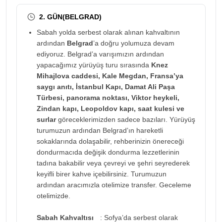
2. GÜN(BELGRAD)
Sabah yolda serbest olarak alınan kahvaltının
ardından
Belgrad
’a doğru yolumuza devam
ediyoruz. Belgrad’a varışımızın ardından
yapacağımız yürüyüş turu sırasında
Knez
Mihajlova caddesi, Kale Megdan, Fransa’ya
saygı anıtı, İstanbul Kapı, Damat Ali Paşa
Türbesi, panorama noktası, Viktor heykeli,
Zindan kapı, Leopoldov kapı, saat kulesi ve
surlar
göreceklerimizden sadece bazıları. Yürüyüş
turumuzun ardından Belgrad’ın hareketli
sokaklarında dolaşabilir, rehberinizin önereceği
dondurmacıda değişik dondurma lezzetlerinin
tadına bakabilir veya çevreyi ve şehri seyrederek
keyifli birer kahve içebilirsiniz. Turumuzun
ardından aracımızla otelimize transfer. Geceleme
otelimizde.
Sabah Kahvaltısı
: Sofya’da serbest olarak