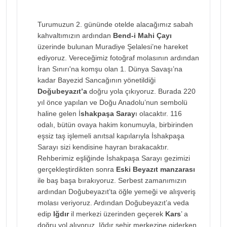
Turumuzun 2. gününde otelde alacağımız sabah
kahvaltımızın ardından
Bend-i Mahi Çayı
üzerinde bulunan Muradiye Şelalesi’ne hareket
ediyoruz. Vereceğimiz fotoğraf molasının ardından
İran Sınırı'na komşu olan 1. Dünya Savaşı’na
kadar Bayezid Sancağının yönetildiği
Doğubeyazıt’a
doğru yola çıkıyoruz. Burada 220
yıl önce yapılan ve Doğu Anadolu’nun sembolü
haline gelen İ
shakpaşa Saray
ı olacaktır. 116
odalı, bütün ovaya hakim konumuyla, birbirinden
eşsiz taş işlemeli anıtsal kapılarıyla İshakpaşa
Sarayı sizi kendisine hayran bırakacaktır.
Rehberimiz eşliğinde İshakpaşa Sarayı gezimizi
gerçekleştirdikten sonra
Eski Beyazıt manzarası
ile baş başa bırakıyoruz. Serbest zamanımızın
ardından Doğubeyazıt’ta öğle yemeği ve alışveriş
molası veriyoruz. Ardından Doğubeyazıt’a veda
edip
Iğdır
il merkezi üzerinden geçerek
Kars
’ a
doğru yol alıyoruz. Iğdır şehir merkezine giderken