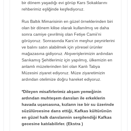
bir dönem yaşadığı evi görüp Kars Sokaklarını
rehberimiz eşliğinde keşfediyoruz.
Rus Baltık Mimarisinin en güzel örneklerinden biri
olan bir dönem kilise olarak kullanılmış ve daha
sonra camiye çevrilmiş olan Fetiye Camii’ni
görüyoruz. Sonrasında Kars’ın meşhur peynirlerini
ve balını satın alabilmek için yöresel ürünler
mağazasına gidiyoruz. Alışverişlerimizin ardından
Sarıkamış Şehitlerimiz için yapılmış, ülkemizin en
anlamlı müzelerinden biri olan Kanlı Tabya
Müzesini ziyaret ediyoruz. Müze ziyaretimizin
ardından otelimize doğru hareket ediyoruz.
*Dileyen misafirlerimiz akşam yemeğinin
ardından muhteşem dansları ile erkeklerin
havada uçarcasına, kızların ise bir su üzerinde
süzülürcesine dans ettiği, Kafkas kültürünün
en güzel halk danslarınin sergilendiği Kafkas
gecesine katılabilirler. (Ekstra )