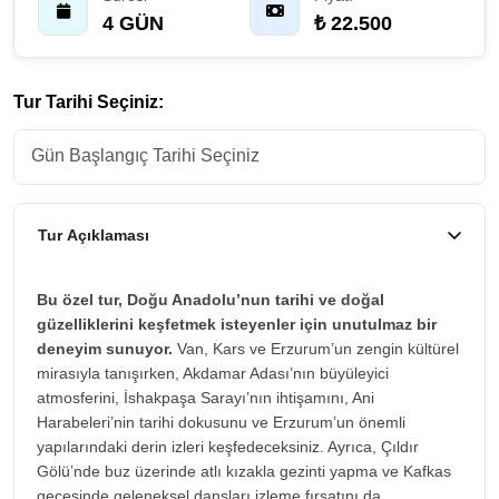
4 GÜN
₺ 22.500
Tur Tarihi Seçiniz:
Tur Açıklaması
Bu özel tur, Doğu Anadolu’nun tarihi ve doğal
güzelliklerini keşfetmek isteyenler için unutulmaz bir
deneyim sunuyor.
Van, Kars ve Erzurum’un zengin kültürel
mirasıyla tanışırken, Akdamar Adası’nın büyüleyici
atmosferini, İshakpaşa Sarayı’nın ihtişamını, Ani
Harabeleri’nin tarihi dokusunu ve Erzurum’un önemli
yapılarındaki derin izleri keşfedeceksiniz. Ayrıca, Çıldır
Gölü’nde buz üzerinde atlı kızakla gezinti yapma ve Kafkas
gecesinde geleneksel dansları izleme fırsatını da