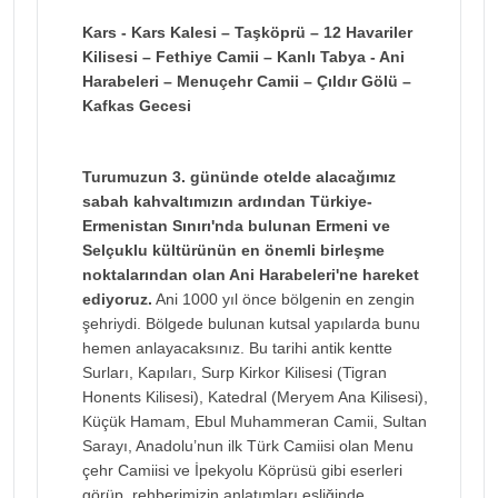
Kars - Kars Kalesi – Taşköprü – 12 Havariler
Kilisesi – Fethiye Camii – Kanlı Tabya - Ani
Harabeleri – Menuçehr Camii – Çıldır Gölü –
Kafkas Gecesi
Turumuzun 3. gününde otelde alacağımız
sabah kahvaltımızın ardından Türkiye-
Ermenistan Sınırı'nda bulunan Ermeni ve
Selçuklu kültürünün en önemli birleşme
noktalarından olan Ani Harabeleri'ne hareket
ediyoruz.
Ani 1000 yıl önce bölgenin en zengin
şehriydi. Bölgede bulunan kutsal yapılarda bunu
hemen anlayacaksınız. Bu tarihi antik kentte
Surları, Kapıları, Surp Kirkor Kilisesi (Tigran
Honents Kilisesi), Katedral (Meryem Ana Kilisesi),
Küçük Hamam, Ebul Muhammeran Camii, Sultan
Sarayı, Anadolu’nun ilk Türk Camiisi olan Menu
çehr Camiisi ve İpekyolu Köprüsü gibi eserleri
görüp, rehberimizin anlatımları eşliğinde