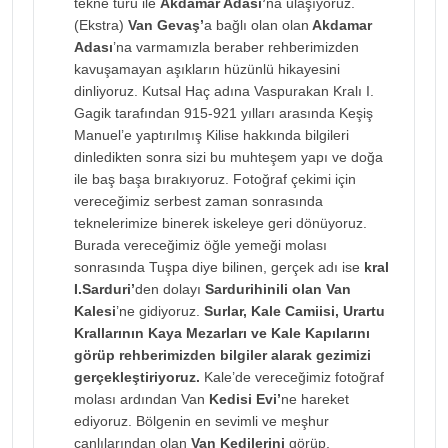
tekne turu ile
Akdamar Adası’
na ulaşıyoruz.
(Ekstra)
Van Gevaş’
a bağlı olan olan
Akdamar
Adası
’na varmamızla beraber rehberimizden
kavuşamayan aşıkların hüzünlü hikayesini
dinliyoruz. Kutsal Haç adına Vaspurakan Kralı I.
Gagik tarafından 915-921 yılları arasında Keşiş
Manuel’e yaptırılmış Kilise hakkında bilgileri
dinledikten sonra sizi bu muhteşem yapı ve doğa
ile baş başa bırakıyoruz. Fotoğraf çekimi için
vereceğimiz serbest zaman sonrasında
teknelerimize binerek iskeleye geri dönüyoruz.
Burada vereceğimiz öğle yemeği molası
sonrasında Tuşpa diye bilinen, gerçek adı ise
kral
I.Sarduri’
den dolayı
Sardurihinili olan Van
Kalesi
’ne gidiyoruz.
Surlar, Kale Camiisi, Urartu
Krallarının Kaya Mezarları ve Kale Kapılarını
görüp rehberimizden bilgiler alarak gezimizi
gerçekleştiriyoruz.
Kale’de vereceğimiz fotoğraf
molası ardından Van
Kedisi Evi’
ne hareket
ediyoruz. Bölgenin en sevimli ve meşhur
canlılarından olan
Van Kedilerini
görüp,