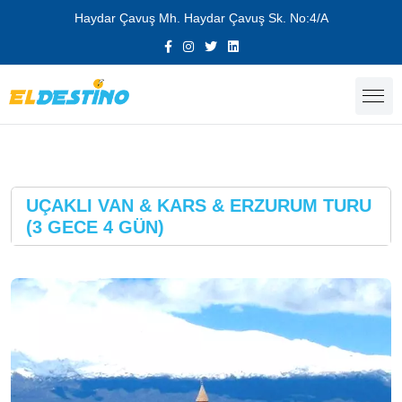
Haydar Çavuş Mh. Haydar Çavuş Sk. No:4/A
UÇAKLI VAN & KARS & ERZURUM TURU
(3 GECE 4 GÜN)