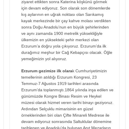
ziyaret ettikten sonra Katerina köşkünü görmek
için devam ediyoruz. Son olarak son dönemlerde
kış aylarının en uğrak noktası olan Sarıkamış
kayak merkezinde bir çay kahve molası verdikten
sonra Doğu Anadolu’nun en büyük şehirlerinden
ve aynı zamanda 1900 metrelik yüksekliğiyle
ülkemizin en yüksekteki şehir merkezi olan
Erzurum’a doğru yola çıkıyoruz. Erzurum’da ilk
durağımız meşhur bir Cağ Kebapçısı olacak. Öğle
yemeğimizin yol alıyoruz.
Erzurum gezimize ilk olara
k Cumhuriyetimizin
temellerinin atıldığı Erzurum Kongresi, 23
Temmuz-7 Ağustos 1919 tarihleri arasında
Erzurum’da toplanmıştı.1864 yılında inşa edilen ve
günümüzde Kongre Binası Resim ve Heykel
müzesi olarak hizmet veren tarihi binayı geziyoruz.
Ardından Selçuklu mimarisinin en güzel
örneklerinden biri olan Çifte Minareli Medrese ile
devam ediyoruz sonrasında Saltuklular dönemine
tarihlenen ve Anadolu’da bulunan Anıt Mezarların