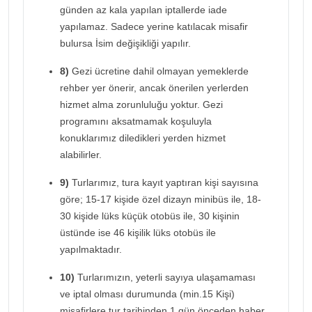
günden az kala yapılan iptallerde iade
yapılamaz. Sadece yerine katılacak misafir
bulursa İsim değişikliği yapılır.
8)
Gezi ücretine dahil olmayan yemeklerde
rehber yer önerir, ancak önerilen yerlerden
hizmet alma zorunluluğu yoktur. Gezi
programını aksatmamak koşuluyla
konuklarımız diledikleri yerden hizmet
alabilirler.
9)
Turlarımız, tura kayıt yaptıran kişi sayısına
göre; 15-17 kişide özel dizayn minibüs ile, 18-
30 kişide lüks küçük otobüs ile, 30 kişinin
üstünde ise 46 kişilik lüks otobüs ile
yapılmaktadır.
10)
Turlarımızın, yeterli sayıya ulaşamaması
ve iptal olması durumunda (min.15 Kişi)
misafirlere tur tarihinden 1 gün önceden haber