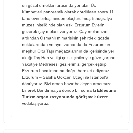
en güzel örnekleri arasında yer alan Üç
Kümbetleri panoramik olarak gördükten sonra 11
tane evin birleşiminden oluşturulmuş Etnografya
müzesi niteliğinde olan eski Erzurum Evlerini
gezerek çay molası veriyoruz. Çay molamızın
ardından Osmanlı mimarisinin şehirdeki gözde
noktalarından ve aynı zamanda da Erzurum’un
meşhur Oltu Taşı mağazalarının da içerisinde yer
aldığı Taş Han ve ilgi çekici çinileriyle göze çarpan
Yakutiye Medresesi gezilerimizi gerçekleştirip
Erzurum havalimanına doğru hareket ediyoruz.
Erzurum – Sabiha Gökçen Uçağı ile İstanbul’a
dönüyoruz. Bizi orada hazır bekleyen aracımıza
binerek Bandırma’ya dönüp bir sonra ki
Eldestino
Turizm organizasyonunda görüşmek üzere
vedalaşıyoruz.