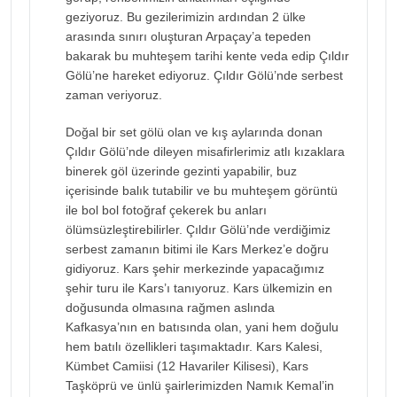
geziyoruz. Bu gezilerimizin ardından 2 ülke
arasında sınırı oluşturan Arpaçay’a tepeden
bakarak bu muhteşem tarihi kente veda edip Çıldır
Gölü’ne hareket ediyoruz. Çıldır Gölü’nde serbest
zaman veriyoruz.
Doğal bir set gölü olan ve kış aylarında donan
Çıldır Gölü’nde dileyen misafirlerimiz atlı kızaklara
binerek göl üzerinde gezinti yapabilir, buz
içerisinde balık tutabilir ve bu muhteşem görüntü
ile bol bol fotoğraf çekerek bu anları
ölümsüzleştirebilirler. Çıldır Gölü’nde verdiğimiz
serbest zamanın bitimi ile Kars Merkez’e doğru
gidiyoruz. Kars şehir merkezinde yapacağımız
şehir turu ile Kars’ı tanıyoruz. Kars ülkemizin en
doğusunda olmasına rağmen aslında
Kafkasya’nın en batısında olan, yani hem doğulu
hem batılı özellikleri taşımaktadır. Kars Kalesi,
Kümbet Camiisi (12 Havariler Kilisesi), Kars
Taşköprü ve ünlü şairlerimizden Namık Kemal’in