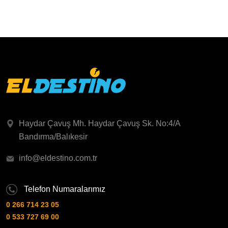
Haydar Çavuş Mh. Haydar Çavuş Sk. No:4/A
Bandırma/Balıkesir
info@eldestino.com.tr
Telefon Numaralarımız
0 266 714 23 05
0 533 727 69 00