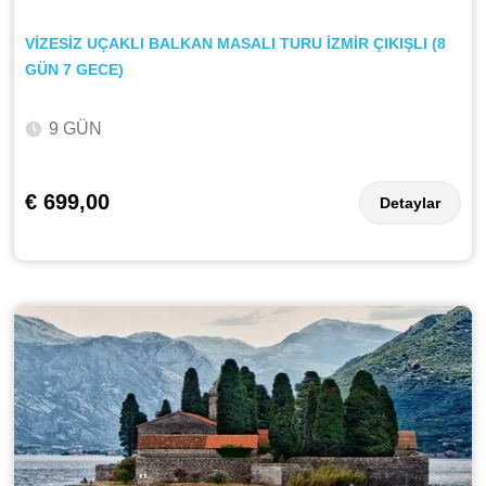
VİZESİZ UÇAKLI BALKAN MASALI TURU İZMİR ÇIKIŞLI (8
GÜN 7 GECE)
9 GÜN
€ 699,00
Detaylar