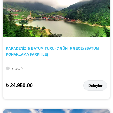
KARADENİZ & BATUM TURU (7 GÜN- 6 GECE) (BATUM
KONAKLAMA FARKI İLE)
7 GÜN
₺ 24.950,00
Detaylar