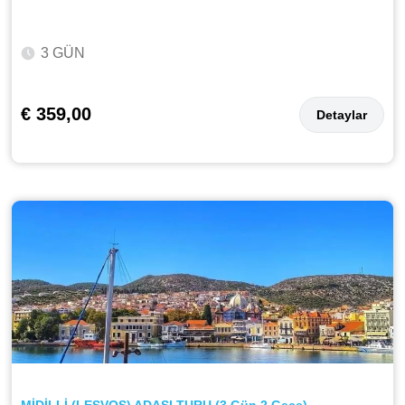
3 GÜN
€ 359,00
Detaylar
MİDİLLİ (LESVOS) ADASI TURU (3 Gün 2 Gece)