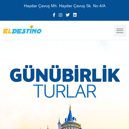
Haydar Çavuş Mh. Haydar Çavuş Sk. No:4/A