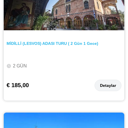
MİDİLLİ (LESVOS) ADASI TURU ( 2 Gün 1 Gece)
2 GÜN
€ 185,00
Detaylar