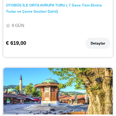
OTOBÜS İLE ORTA AVRUPA TURU ( 7 Gece Tüm Ekstra
Turlar ve Çevre Gezileri Dahil)
9 GÜN
€ 619,00
Detaylar