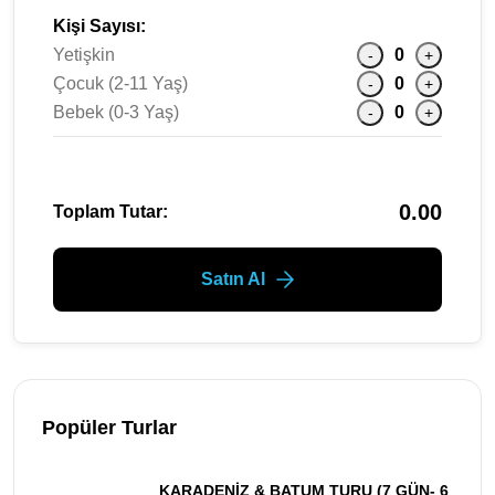
Kişi Sayısı:
Yetişkin
0
-
+
Çocuk (2-11 Yaş)
0
-
+
Bebek (0-3 Yaş)
0
-
+
0.00
Toplam Tutar:
Satın Al
Popüler Turlar
KARADENİZ & BATUM TURU (7 GÜN- 6