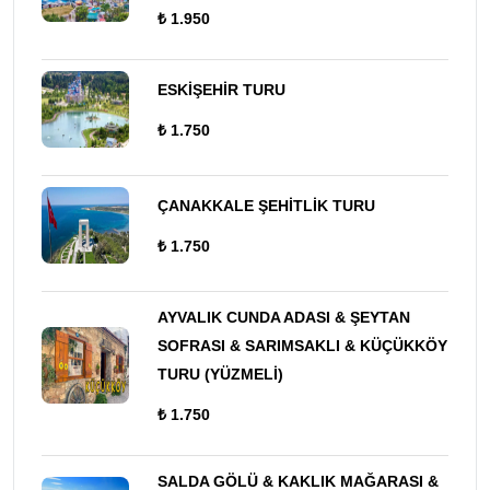
₺ 1.950
ESKİŞEHİR TURU
₺ 1.750
ÇANAKKALE ŞEHİTLİK TURU
₺ 1.750
AYVALIK CUNDA ADASI & ŞEYTAN
SOFRASI & SARIMSAKLI & KÜÇÜKKÖY
TURU (YÜZMELİ)
₺ 1.750
SALDA GÖLÜ & KAKLIK MAĞARASI &