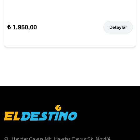
₺ 1.950,00
Detaylar
Haydar Çavuş Mh. Haydar Çavuş Sk. No:4/A