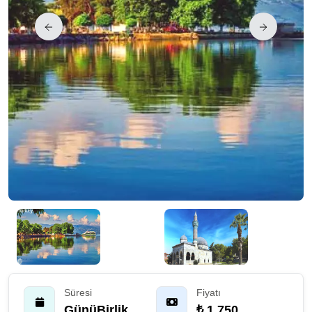
Süresi
Fiyatı
GünüBirlik
₺ 1.750