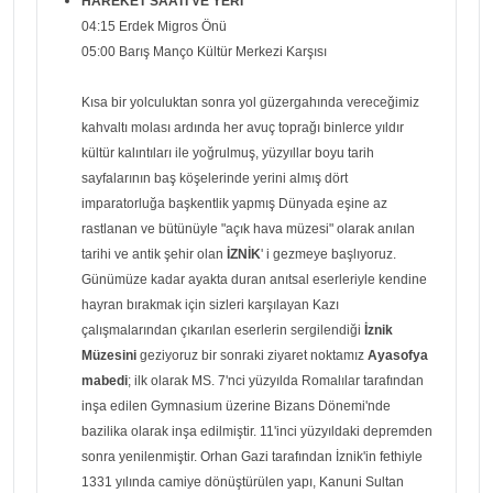
HAREKET SAATİ VE YERİ
04:15 Erdek Migros Önü
05:00 Barış Manço Kültür Merkezi Karşısı
Kısa bir yolculuktan sonra yol güzergahında vereceğimiz
kahvaltı molası ardında her avuç toprağı binlerce yıldır
kültür kalıntıları ile yoğrulmuş, yüzyıllar boyu tarih
sayfalarının baş köşelerinde yerini almış dört
imparatorluğa başkentlik yapmış Dünyada eşine az
rastlanan ve bütünüyle "açık hava müzesi" olarak anılan
tarihi ve antik şehir olan
İZNİK
' i gezmeye başlıyoruz.
Günümüze kadar ayakta duran anıtsal eserleriyle kendine
hayran bırakmak için sizleri karşılayan Kazı
çalışmalarından çıkarılan eserlerin sergilendiği
İznik
Müzesini
geziyoruz bir sonraki ziyaret noktamız
Ayasofya
mabedi
; ilk olarak MS. 7'nci yüzyılda Romalılar tarafından
inşa edilen Gymnasium üzerine Bizans Dönemi'nde
bazilika olarak inşa edilmiştir. 11'inci yüzyıldaki depremden
sonra yenilenmiştir. Orhan Gazi tarafından İznik'in fethiyle
1331 yılında camiye dönüştürülen yapı, Kanuni Sultan