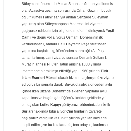
Süleyman döneminde Mimar Sinan tarafından yenilenmiş
olan Ayasofya gezimiz sonrasında Orhan Gazi’nin büyük
oğlu “Rumeli Fatihi” sanıyla anılan Şehzade Süleyman
yaptırmış olan Süleymanpaşa Medresesini ziyarete
geçiyoruz rehberimizin bilgilendirmelerini dinleyerek
Yeşil
Camii
ye doğru yol alıyoruz Osmanlı Dönemi'nin ilk
vezirlerinden Çandarlı Halil Hayrettin Paşa tarafından
yapımına başlatılmış, ölümünden sonra oğlu Ali Paşa
tamamlattırmış cami ziyareti sonrası Osmanlı Sultanı I.
Murat’ın annesi Nilüfer Hatun anısına 1388 yılında
imarethane olarak inşa ettirdiği yapı, 1960 yılında
Türk
İslam Eserleri Müzesi
olarak hizmete açılmış müze ziyaret
ediyoruz bir sonraki durak Büyük olasılıkla önceden avlu
içinde iken Bizans Dönemi'nde eklenen yapılarla avlu
kapatılmış ve bugün gördüğümüz koridor şeklinde yol
olmuş olan
Lefke Kapıyı
görüyoruz rehberimizden
İznik
Surları
hakkında bilgi alıyor
Çini fırınlarını
ziyarete
başlıyoruz varlığı ilk kez 1965 yılında yapılan kazılarla
tespit edilmiş ve bu kazılarda üç fırın ortaya çıkarılmıştır.