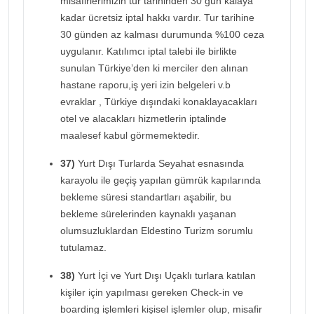
misafirlerimizin tur tarihinden 30 gün kalaya
kadar ücretsiz iptal hakkı vardır. Tur tarihine
30 günden az kalması durumunda %100 ceza
uygulanır. Katılımcı iptal talebi ile birlikte
sunulan Türkiye’den ki merciler den alınan
hastane raporu,iş yeri izin belgeleri v.b
evraklar , Türkiye dışındaki konaklayacakları
otel ve alacakları hizmetlerin iptalinde
maalesef kabul görmemektedir.
37)
Yurt Dışı Turlarda Seyahat esnasında
karayolu ile geçiş yapılan gümrük kapılarında
bekleme süresi standartları aşabilir, bu
bekleme sürelerinden kaynaklı yaşanan
olumsuzluklardan Eldestino Turizm sorumlu
tutulamaz.
38)
Yurt İçi ve Yurt Dışı Uçaklı turlara katılan
kişiler için yapılması gereken Check-in ve
boarding işlemleri kişisel işlemler olup, misafir