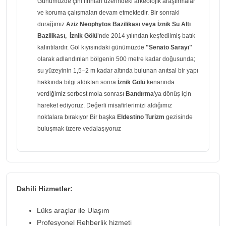
Günümüzde çini fırınları üzerindeki arkeolojik araştırmalar
ve koruma çalışmaları devam etmektedir. Bir sonraki
durağımız
Aziz Neophytos Bazilikası veya İznik Su Altı
Bazilikası,
İznik Gölü
’nde 2014 yılından keşfedilmiş batık
kalıntılardır. Göl kıyısındaki günümüzde
"Senato Sarayı"
olarak adlandırılan bölgenin 500 metre kadar doğusunda;
su yüzeyinin 1,5–2 m kadar altında bulunan anıtsal bir yapı
hakkında bilgi aldıktan sonra
İznik Gölü
kenarında
verdiğimiz serbest mola sonrası
Bandırma
'ya dönüş için
hareket ediyoruz. Değerli misafirlerimizi aldığımız
noktalara bırakıyor Bir başka
Eldestino Turizm
gezisinde
buluşmak üzere vedalaşıyoruz
Dahili Hizmetler:
Lüks araçlar ile Ulaşım
Profesyonel Rehberlik hizmeti