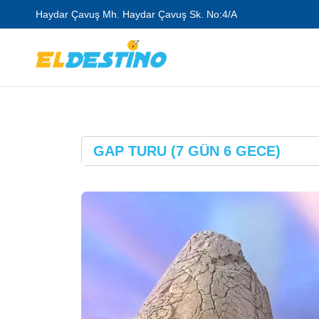
Haydar Çavuş Mh. Haydar Çavuş Sk. No:4/A
GAP TURU (7 GÜN 6 GECE)