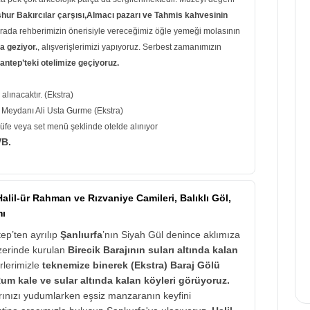
hur Bakırcılar çarşısı,Almacı pazarı ve Tahmis kahvesinin
ada rehberimizin önerisiyle vereceğimiz öğle yemeği molasının
a geziyor.
, alışverişlerimizi yapıyoruz. Serbest zamanımızın
antep’teki otelimize geçiyoruz.
alınacaktır. (Ekstra)
 Meydanı Ali Usta Gurme (Ekstra)
büfe veya set menü şeklinde otelde alınıyor
B.
Halil-ür Rahman ve Rızvaniye Camileri, Balıklı Göl,
mı
ep’ten ayrılıp
Şanlıurfa
’nın Siyah Gül denince aklımıza
üzerinde kurulan
Birecik Barajının suları altında kalan
rlerimizle
teknemize binerek (Ekstra) Baraj Gölü
um kale ve sular altında kalan köyleri görüyoruz.
rınızı yudumlarken eşsiz manzaranın keyfini