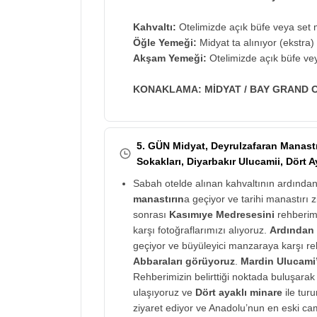
Kahvaltı:
Otelimizde açık büfe veya set m
Öğle Yemeği:
Midyat ta alınıyor (ekstra)
Akşam Yemeği:
Otelimizde açık büfe vey
KONAKLAMA: MİDYAT / BAY GRAND 
5. GÜN Midyat, Deyrulzafaran Manastı
Sokakları, Diyarbakır Ulucamii, Dört A
Sabah otelde alınan kahvaltının ardında
manastırın
a geçiyor ve tarihi manastırı 
sonrası
Kasımıye Medresesini
rehberim
karşı fotoğraflarımızı alıyoruz.
Ardından r
geçiyor ve büyüleyici manzaraya karşı reh
Abbaraları görüyoruz
.
Mardin Ulucami
Rehberimizin belirttiği noktada buluşara
ulaşıyoruz ve
Dört ayaklı minare
ile tur
ziyaret ediyor ve Anadolu’nun en eski cam