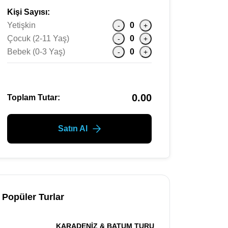
Kişi Sayısı:
Yetişkin
0
-
+
Çocuk (2-11 Yaş)
0
-
+
Bebek (0-3 Yaş)
0
-
+
0.00
Toplam Tutar:
Satın Al
Popüler Turlar
KARADENİZ & BATUM TURU