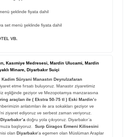
enü şeklinde fiyata dahil
a set menü şeklinde fiyata dahil
OTEL VB.
rı, Kasımiye Medresesi, Mardin Ulucami, Mardin
yaklı Minare, Diyarbakır Suiçi
n
Kadim Süryani Manastırı Deyrulzafaran
ziyaret etme fırsatı buluyoruz. Manastır ziyaretimiz
iz eşliğinde geziyor ve Mezopotamya manzarasına
ing araçları ile ( Ekstra 50-75 tl ) Eski Mardin’
e
berimizin anlatımları ile ara sokakları geziyor ve
’
ni ziyaret ediyoruz ve serbest zaman veriyoruz.
k
Diyarbakır’a
doğru yola çıkıyoruz. Diyarbakır’a
umuza başlıyoruz.
Surp Giragos Ermeni Kilisesini
isi olan
Diyarbakır
’a egemen olan Müslüman Araplar