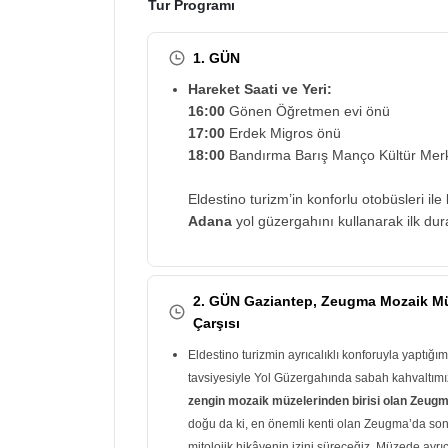
Tur Programı
1. GÜN
Hareket Saati ve Yeri:
16:00
Gönen Öğretmen evi önü
17:00
Erdek Migros önü
18:00
Bandırma Barış Manço Kültür Merk
Eldestino turizm’in konforlu otobüsleri ile
Adana
yol güzergahını kullanarak ilk du
2. GÜN Gaziantep, Zeugma Mozaik Müze
Çarşısı
Eldestino turizmin ayrıcalıklı konforuyla yaptığ
tavsiyesiyle Yol Güzergahında sabah kahvaltımı
zengin mozaik müzelerinden birisi olan Zeugm
doğu da ki, en önemli kenti olan Zeugma’da son
mitolojik hikâyenin izini süreceğiz. Müzede ayrı