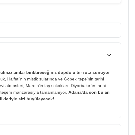
utulmaz anılar biriktireceğiniz dopdolu bir rota sunuyor.
k, Halfeti’nin mistik sularında ve Göbeklitepe’nin tarihi
i atmosferi, Mardin’in taş sokakları, Diyarbakır’ın tarihi
uhteşem manzarasıyla tamamlanıyor.
Adana'da son bulan
likleriyle sizi büyüleyecek!