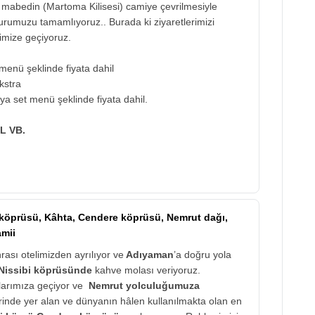
 mabedin (Martoma Kilisesi) camiye çevrilmesiyle
urumuzu tamamlıyoruz.. Burada ki ziyaretlerimizi
imize geçiyoruz.
menü şeklinde fiyata dahil
kstra
ya set menü şeklinde fiyata dahil.
L VB.
 köprüsü, Kâhta, Cendere köprüsü, Nemrut dağı,
amii
ası otelimizden ayrılıyor ve
Adıyaman
’a doğru yola
Nissibi köprüsünde
kahve molası veriyoruz.
çlarımıza geçiyor ve
Nemrut yolculuğumuza
inde yer alan ve dünyanın hâlen kullanılmakta olan en