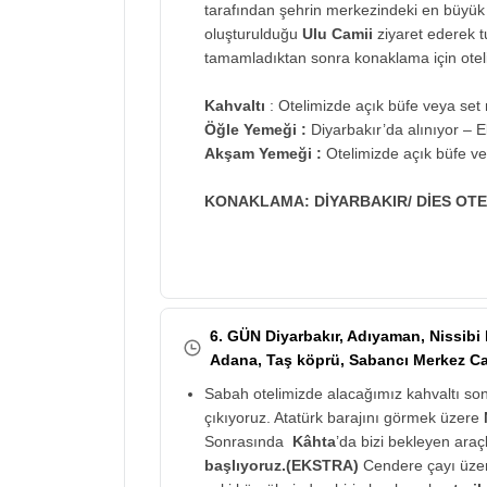
tarafından şehrin merkezindeki en büyük
oluşturulduğu
Ulu Camii
ziyaret ederek t
tamamladıktan sonra konaklama için otel
Kahvaltı
: Otelimizde açık büfe veya set 
Öğle Yemeği :
Diyarbakır’da alınıyor – E
Akşam Yemeği :
Otelimizde açık büfe ve
KONAKLAMA: DİYARBAKIR/ DİES OTE
6. GÜN Diyarbakır, Adıyaman, Nissibi
Adana, Taş köprü, Sabancı Merkez C
Sabah otelimizde alacağımız kahvaltı sonr
çıkıyoruz. Atatürk barajını görmek üzere
Sonrasında
Kâhta
’da bizi bekleyen ara
başlıyoruz.(EKSTRA)
Cendere çayı üzer