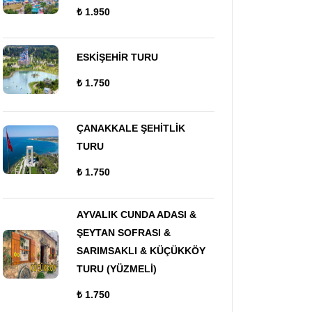
₺ 1.950
ESKİŞEHİR TURU
₺ 1.750
ÇANAKKALE ŞEHİTLİK
TURU
₺ 1.750
AYVALIK CUNDA ADASI &
ŞEYTAN SOFRASI &
SARIMSAKLI & KÜÇÜKKÖY
TURU (YÜZMELİ)
₺ 1.750