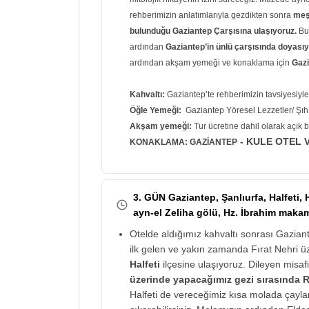
rehberimizin anlatımlarıyla gezdikten sonra
meş
bulunduğu Gaziantep Çarşısına ulaşıyoruz.
Bur
ardından
Gaziantep’in ünlü çarşısında doyasıy
ardından akşam yemeği ve konaklama için
Gazi
Kahvaltı:
Gaziantep’te rehberimizin tavsiyesiyle 
Öğle Yemeği:
Gaziantep Yöresel Lezzetler/ Şıh
Akşam yemeği:
Tur ücretine dahil olarak açık 
- KULE OTEL V
KONAKLAMA: GAZİANTEP
3. GÜN Gaziantep, Şanlıurfa, Halfeti, 
ayn-el Zeliha gölü, Hz. İbrahim maka
Otelde aldığımız kahvaltı sonrası Gaziant
ilk gelen ve yakın zamanda Fırat Nehri 
Halfeti
ilçesine ulaşıyoruz. Dileyen misafi
üzerinde yapacağımız gezi sırasında R
Halfeti de vereceğimiz kısa molada çayla