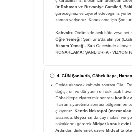
çıkarabilirsiniz. Molamızın ardından Elde
ür Rahman ve Rızvaniye Camileri, Balık
göreceğimiz ve ziyaret edeceğimiz yerle
zaman veriyoruz. Konaklama için Şanlıurfa
Kahvaltı:
Otelimizde açık büfe veya set m
Öğle Yemeği:
Şanlıurfa'da alınıyor (Ekst
Akşam Yemeği:
Sıra Gecesinde alınıyor 
KONAKLAMA: ŞANLIURFA - VİZYON 
4. GÜN Şanlıurfa, Göbeklitepe, Harran
Otelde alınacak kahvaltı sonrası Cilalı 
değiştiren ve dünyanın en eski açık hava
Göbeklitepe ziyaretimiz sonrası
konik ev
Harran ziyaretimiz sonrası bölgenin en p
çıkıyoruz.
Kentin Nekropol (mezar alanı
arasında.
Beyaz su
da çay molası veriy
sokaklarını görerek
Midyat konuk evini
Ardından dinlenmek üzere
Midyat’ta ote