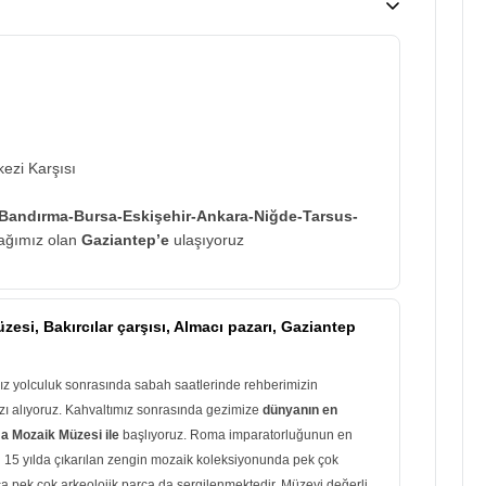
ezi Karşısı
Bandırma-Bursa-Eskişehir-Ankara-Niğde-Tarsus-
rağımız olan
Gaziantep’e
ulaşıyoruz
si, Bakırcılar çarşısı, Almacı pazarı, Gaziantep
ımız yolculuk sonrasında sabah saatlerinde rehberimizin
zı alıyoruz. Kahvaltımız sonrasında gezimize
dünyanın en
a Mozaik Müzesi ile
başlıyoruz. Roma imparatorluğunun en
 15 yılda çıkarılan zengin mozaik koleksiyonunda pek çok
ca pek çok arkeolojik parça da sergilenmektedir. Müzeyi değerli