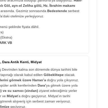
stino aracımızla buluşup Şanlıurfa'ya ulaşıyoruz.
Halil-
lı Göl, ayn-el Zeliha gölü, Hz. İbrahim makamı
r arasında. Gezimiz sonrasında
Bedestende
serbest
’daki otelimize yerleşiyoruz.
enü şeklinde fiyata dâhil.
ra)
(Ekstra)
PARK VB
, Dara Antik Kenti, Midyat
Taş Devrinden kalma son dönemde dünya tarihini bile
 tapınağı olarak kabul edilen
Göbeklitepe
olacak.
lerini görmek üzere Harran’a
doğru yola çıkıyoruz.
opüler antik kentlerinden
Dara’
ya gitmek üzere yola
) ve su sarnıcı (zindan)
ziyaret edeceğimiz yerler
or ve
Midyat
’a doğru geçiyoruz. Midyat’ın tarihi
görerek alışveriş için serbest zaman veriyoruz.
limize
geçiyoruz.