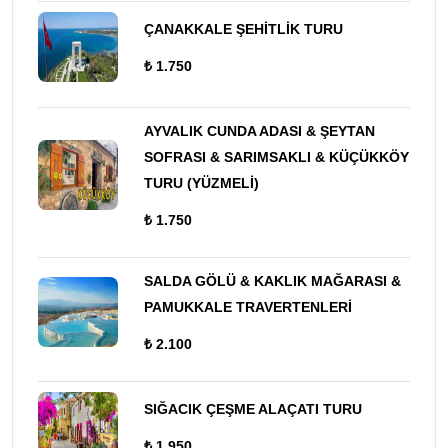
ÇANAKKALE ŞEHİTLİK TURU
₺ 1.750
AYVALIK CUNDA ADASI & ŞEYTAN
SOFRASI & SARIMSAKLI & KÜÇÜKKÖY
TURU (YÜZMELİ)
₺ 1.750
SALDA GÖLÜ & KAKLIK MAĞARASI &
PAMUKKALE TRAVERTENLERİ
₺ 2.100
SIĞACIK ÇEŞME ALAÇATI TURU
₺ 1.950