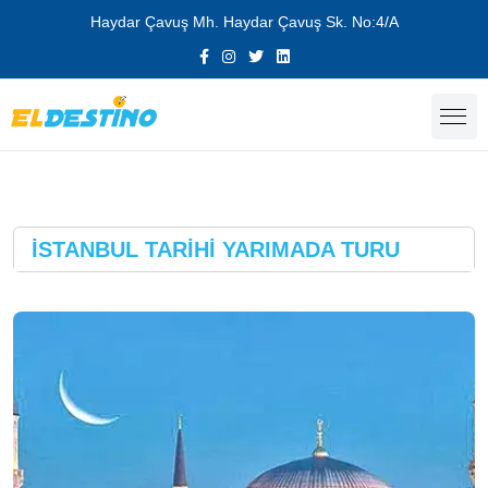
Haydar Çavuş Mh. Haydar Çavuş Sk. No:4/A
İSTANBUL TARİHİ YARIMADA TURU