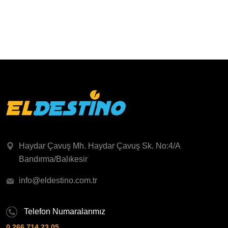
Haydar Çavuş Mh. Haydar Çavuş Sk. No:4/A
Bandırma/Balıkesir
info@eldestino.com.tr
Telefon Numaralarımız
0 266 714 23 05