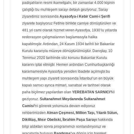
padişahların resmi ikametgahı, bir zamanlar 4.000 kişinin
çalıştığı bu muhteşem sarayı detaylı geziyoruz. Saray
ziyaretimiz sonrasında
Ayasofya-i Kebir Cami-i Şerifi
ziyarete başlıyoruz Fetihle birlikte camiye dönüştürülen ve
481 yıl cami olarak hizmet veren Ayasofya, 1930’lu yıllarda
restorasyon çalışmalarının başlamasıyla halka
kapatılmıştır. Ardından, 24 Kasım 1934 tarihli bir Bakanlar
Kurulu kararıyla müzeye dönüştürülmüştür. Danıştay, 10
Temmuz 2020 tarihinde söz konusu Bakanlar Kurulu
kararını iptal etmiştir. Hemen ardından Cumhurbaşkanlığı
kararnamesiyle Ayasofya yeniden ibadete açılmıştır.bu
muhteşem yapı ziyareti sonrasında İstanbul’un en büyük
kapalı sarnıcı ayrıca mimari, sanatsal ve tarihsel olarak
paha biçilmez yapılardan olan
YEREBATAN SARNICI’
NI
geziyoruz.
Sultanahmet Meydanında Sultanahmet
Camisi’
ni görerek yolumuza devam ediyoruz
rehberimizden
Alman Çeşmesi, Million Taşı, Yılanlı Sütun,
Dikilitaş, Mısır Obeliski, İbrahim Paşa Sarayı
hakkında
bilgi aldıktan sonra programımızı sonlandırıyoruz ve
aracımızla buluşup
Bandırma'
ya dönüş için hareket