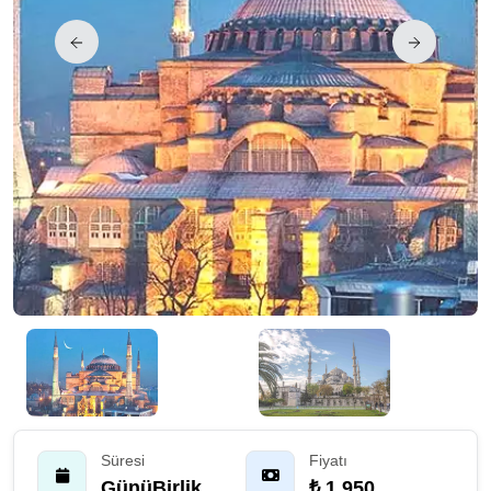
Süresi
Fiyatı
GünüBirlik
₺ 1.950