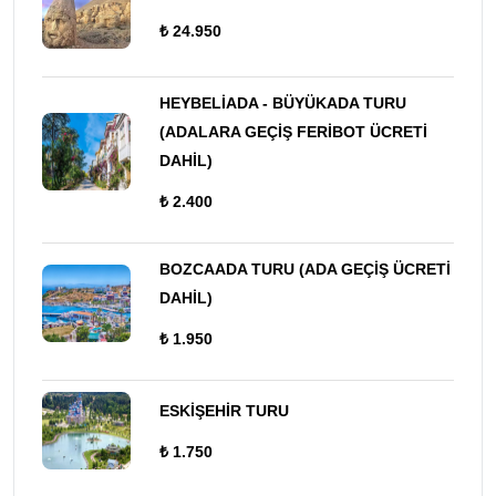
₺ 24.950
HEYBELİADA - BÜYÜKADA TURU
(ADALARA GEÇİŞ FERİBOT ÜCRETİ
DAHİL)
₺ 2.400
BOZCAADA TURU (ADA GEÇİŞ ÜCRETİ
DAHİL)
₺ 1.950
ESKİŞEHİR TURU
₺ 1.750